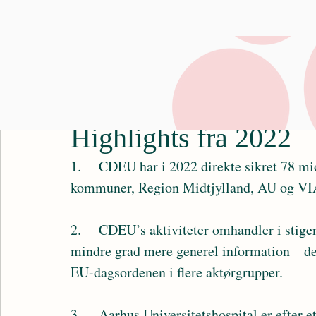
Highlights fra 2022
1.	CDEU har i 2022 direkte sikret 78 mio. kr. fra EU til Midtjylland. De midtjyske 
kommuner, Region Midtjylland, AU og VIA 
2.	CDEU’s aktiviteter omhandler i stigende grad konkrete projekter og aktiviteter og i 
mindre grad mere generel information – d
EU-dagsordenen i flere aktørgrupper.
3.	Aarhus Universitetshospital er efter et langt forarbejde med CDEU blevet optaget i 