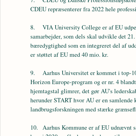
CDEU repræsenterer fra 2022 hele profess
8.	VIA University College er af EU udpeget til at stå i spidsen for to store EU-
samarbejder, som dels skal udvikle det 21. 
bæredygtighed som en integreret del af ud
er støttet af EU med 40 mio. kr.
9.	Aarhus Universitet er kommet i top-10 på hjemtag af forskningsmidler fra EU’s 
Horizon Europe-program og er nr. 4 blandt 
hjemtagstal glimrer, det gør AU's lederska
herunder START hvor AU er en samlende kra
landbrugsforskningen med stærke grænsefla
10.	Aarhus Kommune er af EU udnævnt som en af Europas 100 klimaneutrale og smarte 