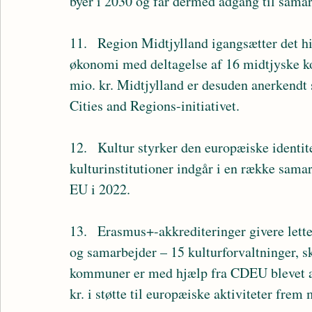
byer i 2030 og får dermed adgang til sama
11.	Region Midtjylland igangsætter det hidtil største europæiske projekt om cirkulær 
økonomi med deltagelse af 16 midtjyske k
mio. kr. Midtjylland er desuden anerkendt 
Cities and Regions-initiativet.
12.	Kultur styrker den europæiske identitet og er opprioriteret – midtjyske 
kulturinstitutioner indgår i en række samar
EU i 2022.
13.	Erasmus+-akkrediteringer givere lettere adgang til udveksling og udenlandske besøg 
og samarbejder – 15 kulturforvaltninger, s
kommuner er med hjælp fra CDEU blevet akk
kr. i støtte til europæiske aktiviteter frem