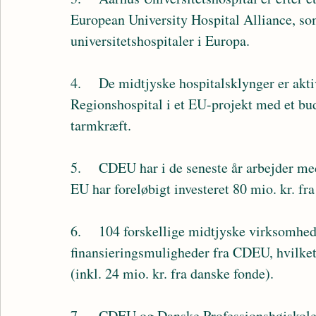
European University Hospital Alliance, som
universitetshospitaler i Europa.
4.	De midtjyske hospitalsklynger er aktive i europæiske samarbejder, bl.a. Randers 
Regionshospital i et EU-projekt med et bud
tarmkræft.
5.	CDEU har i de seneste år arbejder med power to x-projekter på tværs af regionen, og 
EU har foreløbigt investeret 80 mio. kr. f
6.	104 forskellige midtjyske virksomheder har i 2022 modtaget afklaring af deres EU-
finansieringsmuligheder fra CDEU, hvilket h
(inkl. 24 mio. kr. fra danske fonde). 
7.	CDEU og Danske Professionshøjskoler indledte i 2022 et strategisk samarbejde, og 