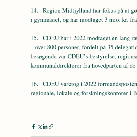
14.	Region Midtjylland har fokus på at gøre fremmedsprog mere relevant blandt eleverne 
i gymnasiet, og har modtaget 3 mio. kr. fra
15.	CDEU har i 2022 modtaget en lang række delegationer og besøgende fra Midtjylland 
– over 800 personer, fordelt på 35 delegatio
besøgende var CDEU’s bestyrelse, regions
kommunaldirektører fra hovedparten af de
16.	CDEU varetog i 2022 formandsposten for samarbejdsplatformen mellem de danske 
regionale, lokale og forskningskontorer i